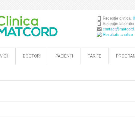
Recepție clinică:
0
Recepție laborato
contact@matcord.
Rezultate analize
VICII
DOCTORI
PACIENȚI
TARIFE
PROGRAM