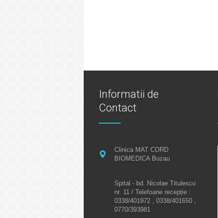
Informatii de
Contact
Clinica MAT CORD
BIOMEDICA Buzau
Spital - bd. Nicolae Titulescu
nr. 11 / Telefoane recepție :
0338/401972 , 0338/401650 ,
0770/393981