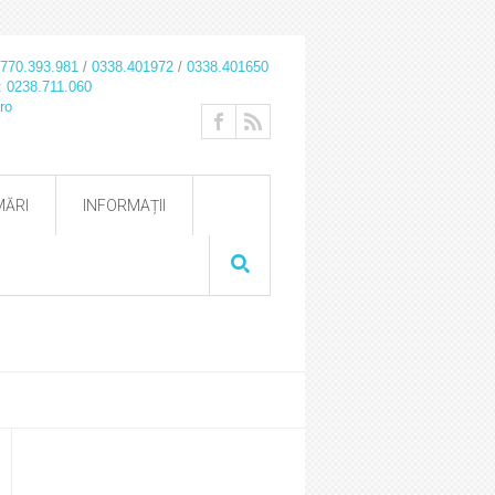
770.393.981
/
0338.401972
/
0338.401650
r:
0238.711.060
ro
ĂRI
INFORMAȚII