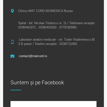
Clinica MAT CORD BIOMEDICA Buzau
Spital - bd. Nicolae Titulescu nr. 11 / Telefoane recepție :
0338/401972 , 0338/401650 , 0770/393981
Laborator analize medicale - str. Tudor Vladimirescu Bl.
3 B parter / Telefon receptie : 0238/711060
contact@matcord.ro
Suntem și pe Facebook