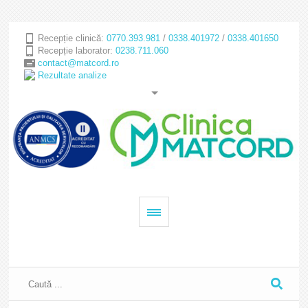
Recepție clinică:
0770.393.981
/
0338.401972
/
0338.401650
Recepție laborator:
0238.711.060
contact@matcord.ro
Rezultate analize