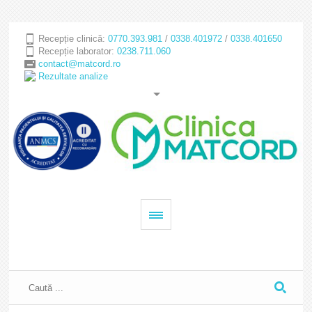
Recepție clinică:
0770.393.981
/
0338.401972
/
0338.401650
Recepție laborator:
0238.711.060
contact@matcord.ro
Rezultate analize