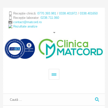
Recepție clinică:
0770.393.981
/
0338.401972
/
0338.401650
Recepție laborator:
0238.711.060
contact@matcord.ro
Rezultate analize