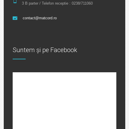
3 B parter / Telefon receptie : 0238/711060
contact@matcord.ro
Suntem și pe Facebook