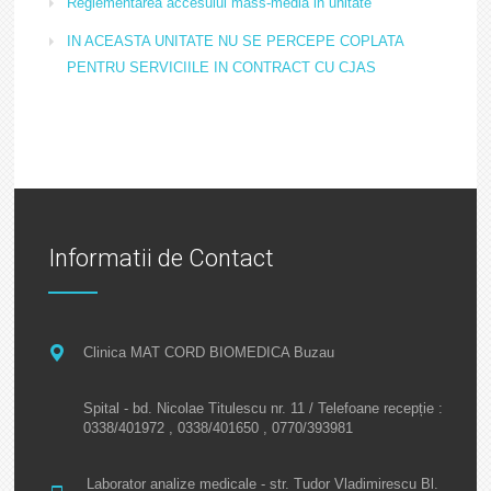
Reglementarea accesului mass-media in unitate
IN ACEASTA UNITATE NU SE PERCEPE COPLATA
PENTRU SERVICIILE IN CONTRACT CU CJAS
Informatii de Contact
Clinica MAT CORD BIOMEDICA Buzau
Spital - bd. Nicolae Titulescu nr. 11 / Telefoane recepție :
0338/401972 , 0338/401650 , 0770/393981
Laborator analize medicale - str. Tudor Vladimirescu Bl.