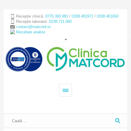
Recepție clinică:
0770.393.981
/
0338.401972
/
0338.401650
Recepție laborator:
0238.711.060
contact@matcord.ro
Rezultate analize